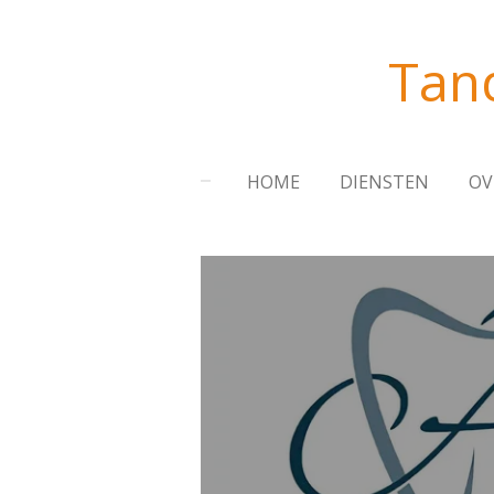
Ga
direct
Tand
naar
de
hoofdinhoud
HOME
DIENSTEN
OV