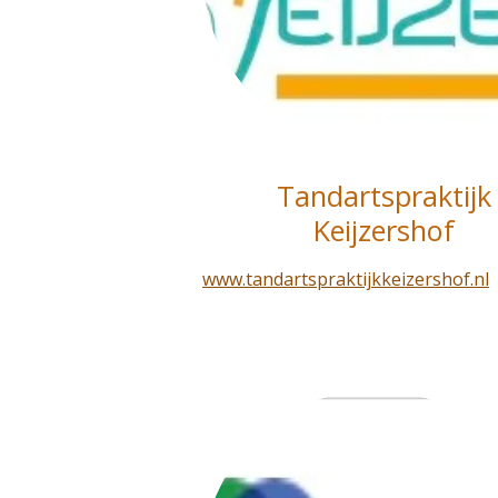
Tandartspraktijk
Keijzershof
www.tandartspraktijkkeizershof.nl