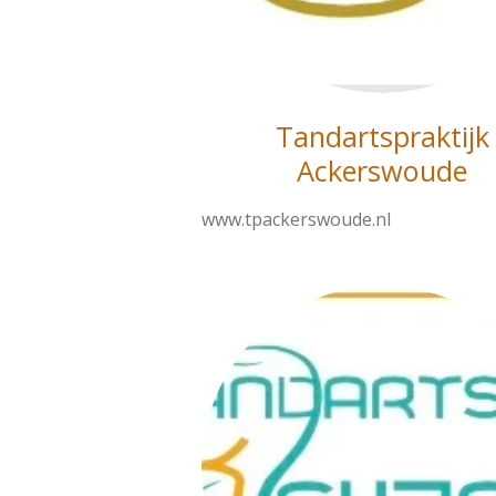
Tandartspraktijk
Ackerswoude
www.tpackerswoude.nl